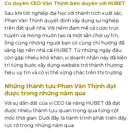
Cơ duyên CEO Văn Thịnh bén duyên với HUBET
Sau khi tốt nghiệp đại học với thành tích xuất sắc,
Phan Văn Thịnh quyết định xây dựng sự nghiệp
trên đất quê nhà. Với niềm đam mê cá cược trực
tuyến và mong muốn tạo ra một sân chơi uy tín,
ông cùng những người bạn có cùng chí hướng đã
sáng lập nên nhà cái HUBET. Từ những ngày đầu
còn gặp nhiều khó khăn, vị doanh nhân này đã kiên
trì từng bước xây dựng website trở thành thương
hiệu uy tín và có vị thế vững chắc trên thị trường.
Những thành tựu Phan Văn Thịnh đạt
được trong những năm qua
Với sự dẫn dắt của vị CEO tài năng HUBET đã đạt
được nhiều thành tựu quan trọng qua từng cột
mốc thời gian. Dưới đây là hành trình phát triển đầy
rực rỡ trong những năm qua: