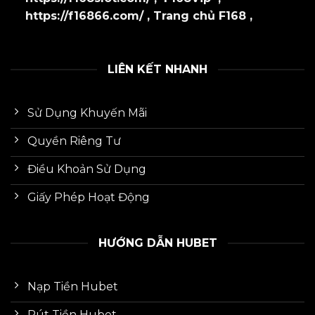
https://f16866.com/
,
Trang chủ F168
,
LIÊN KẾT NHANH
Sử Dụng Khuyến Mãi
Quyền Riêng Tư
Điều Khoản Sử Dụng
Giấy Phép Hoạt Động
HƯỚNG DẪN HUBET
Nạp Tiền Hubet
Rút Tiền Hubet