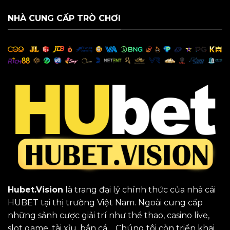
NHÀ CUNG CẤP TRÒ CHƠI
Hubet.Vision
là trang đại lý chính thức của nhà cái
HUBET tại thị trường Việt Nam. Ngoài cung cấp
những sảnh cược giải trí như thể thao, casino live,
slot game, tài xỉu, bắn cá,... Chúng tôi còn triển khai