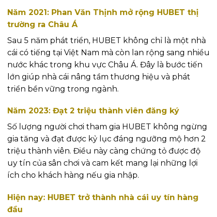
Năm 2021: Phan Văn Thịnh mở rộng HUBET thị
trường ra Châu Á
Sau 5 năm phát triển, HUBET không chỉ là một nhà
cái có tiếng tại Việt Nam mà còn lan rộng sang nhiều
nước khác trong khu vực Châu Á. Đây là bước tiến
lớn giúp nhà cái nâng tầm thương hiệu và phát
triển bền vững trong ngành.
Năm 2023: Đạt 2 triệu thành viên đăng ký
Số lượng người chơi tham gia HUBET không ngừng
gia tăng và đạt được kỷ lục đáng ngưỡng mộ hơn 2
triệu thành viên. Điều này càng chứng tỏ được độ
uy tín của sân chơi và cam kết mang lại những lợi
ích cho khách hàng nếu gia nhập.
Hiện nay: HUBET trở thành nhà cái uy tín hàng
đầu