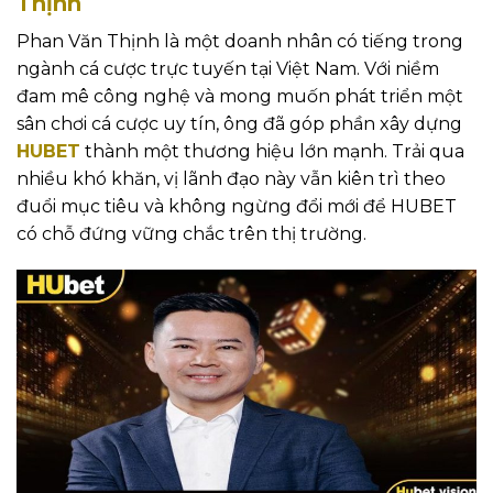
Thịnh
Phan Văn Thịnh
là một doanh nhân có tiếng trong
ngành cá cược trực tuyến tại Việt Nam. Với niềm
đam mê công nghệ và mong muốn phát triển một
sân chơi cá cược uy tín, ông đã góp phần xây dựng
HUBET
thành một thương hiệu lớn mạnh. Trải qua
nhiều khó khăn, vị lãnh đạo này vẫn kiên trì theo
đuổi mục tiêu và không ngừng đổi mới để HUBET
có chỗ đứng vững chắc trên thị trường.