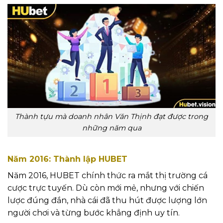
Thành tựu mà doanh nhân Văn Thịnh đạt được trong
những năm qua
Năm 2016: Thành lập HUBET
Năm 2016, HUBET chính thức ra mắt thị trường cá
cược trực tuyến. Dù còn mới mẻ, nhưng với chiến
lược đúng đắn, nhà cái đã thu hút được lượng lớn
người chơi và từng bước khẳng định uy tín.