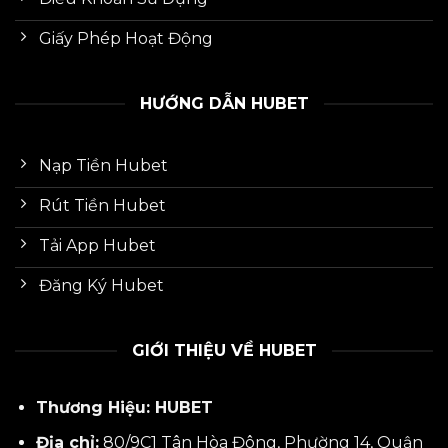
Giấy Phép Hoạt Động
HƯỚNG DẪN HUBET
Nạp Tiền Hubet
Rút Tiền Hubet
Tải App Hubet
Đăng Ký Hubet
GIỚI THIỆU VỀ HUBET
Thương Hiệu:
HUBET
Địa chỉ:
80/9C1 Tân Hòa Đông, Phường 14, Quận