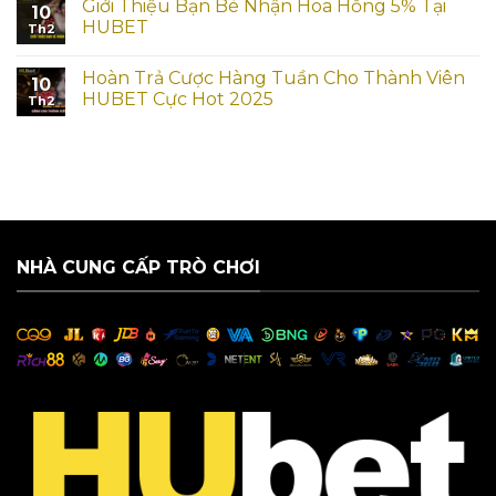
Giới Thiệu Bạn Bè Nhận Hoa Hồng 5% Tại
10
HUBET
Th2
Hoàn Trả Cược Hàng Tuần Cho Thành Viên
10
HUBET Cực Hot 2025
Th2
NHÀ CUNG CẤP TRÒ CHƠI