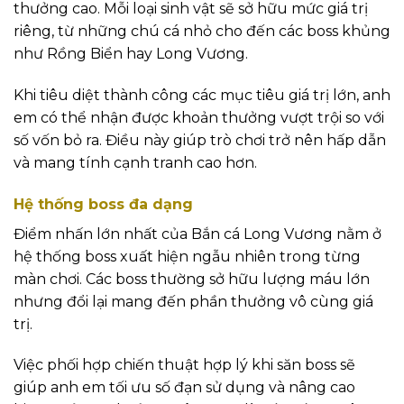
thưởng cao. Mỗi loại sinh vật sẽ sở hữu mức giá trị
riêng, từ những chú cá nhỏ cho đến các boss khủng
như Rồng Biển hay Long Vương.
Khi tiêu diệt thành công các mục tiêu giá trị lớn, anh
em có thể nhận được khoản thưởng vượt trội so với
số vốn bỏ ra. Điều này giúp trò chơi trở nên hấp dẫn
và mang tính cạnh tranh cao hơn.
Hệ thống boss đa dạng
Điểm nhấn lớn nhất của Bắn cá Long Vương nằm ở
hệ thống boss xuất hiện ngẫu nhiên trong từng
màn chơi. Các boss thường sở hữu lượng máu lớn
nhưng đổi lại mang đến phần thưởng vô cùng giá
trị.
Việc phối hợp chiến thuật hợp lý khi săn boss sẽ
giúp anh em tối ưu số đạn sử dụng và nâng cao