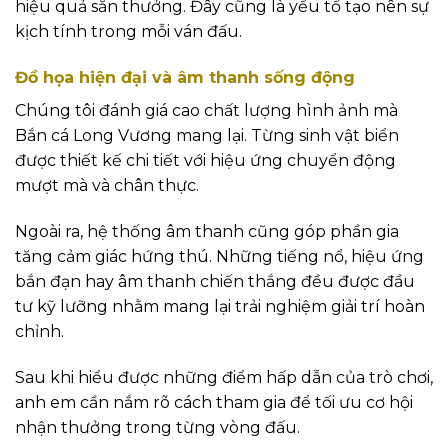
hiệu quả săn thưởng. Đây cũng là yếu tố tạo nên sự
kịch tính trong mỗi ván đấu.
Đồ họa hiện đại và âm thanh sống động
Chúng tôi đánh giá cao chất lượng hình ảnh mà
Bắn cá Long Vương mang lại. Từng sinh vật biển
được thiết kế chi tiết với hiệu ứng chuyển động
mượt mà và chân thực.
Ngoài ra, hệ thống âm thanh cũng góp phần gia
tăng cảm giác hứng thú. Những tiếng nổ, hiệu ứng
bắn đạn hay âm thanh chiến thắng đều được đầu
tư kỹ lưỡng nhằm mang lại trải nghiệm giải trí hoàn
chỉnh.
Sau khi hiểu được những điểm hấp dẫn của trò chơi,
anh em cần nắm rõ cách tham gia để tối ưu cơ hội
nhận thưởng trong từng vòng đấu.