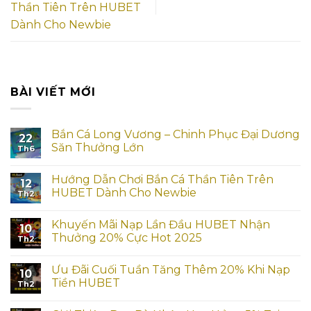
Thần Tiên Trên HUBET
Dành Cho Newbie
BÀI VIẾT MỚI
Bắn Cá Long Vương – Chinh Phục Đại Dương
22
Săn Thưởng Lớn
Th6
Hướng Dẫn Chơi Bắn Cá Thần Tiên Trên
12
HUBET Dành Cho Newbie
Th2
Khuyến Mãi Nạp Lần Đầu HUBET Nhận
10
Thưởng 20% Cực Hot 2025
Th2
Ưu Đãi Cuối Tuần Tăng Thêm 20% Khi Nạp
10
Tiền HUBET
Th2