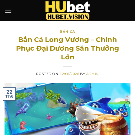
Skip
to
content
BẮN CÁ
Bắn Cá Long Vương – Chinh
Phục Đại Dương Săn Thưởng
Lớn
POSTED ON
22/06/2026
BY
ADMIN
22
Th6