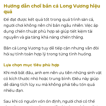
Hướng dẫn chơi bắn cá Long Vương hiệu
quả
Để đạt được kết quả tốt trong quá trình săn cá,
người chơi không nên chỉ bắn ngẫu nhiên. Việc áp
dụng chiến thuật phù hợp sẽ giúp tiết kiệm tài
nguyên và gia tăng khả năng chiến thắng.
Bắn cá Long Vương tuy dễ tiếp cận nhưng vẫn đòi
hỏi sự tính toán hợp lý trong từng tình huống.
Lựa chọn mục tiêu phù hợp
Khi mới bắt đầu, anh em nên ưu tiên những sinh vật
có kích thước nhỏ hoặc trung bình. Điều này giúp
dễ dàng tích lũy xu mà không phải tiêu tốn quá
nhiều đạn.
Sau khi có nguồn vốn ổn định, người chơi có thể