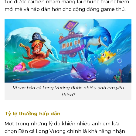
tục được cải tiến nhằm mang lại những trải nghiệm
mới mẻ và hấp dẫn hơn cho cộng đồng game thủ.
Vì sao bắn cá Long Vương được nhiều anh em yêu
thích?
Tỷ lệ thưởng hấp dẫn
Một trong những lý do khiến nhiều anh em lựa
chọn Bắn cá Long Vương chính là khả năng nhận