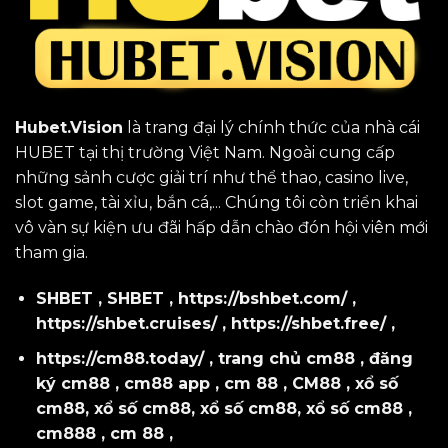
Hubet.Vision
là trang đại lý chính thức của nhà cái
HUBET tại thị trường Việt Nam. Ngoài cung cấp
những sảnh cược giải trí như thể thao, casino live,
slot game, tài xỉu, bắn cá,... Chúng tôi còn triển khai
vô vàn sự kiện ưu đãi hấp dẫn chào đón hội viên mới
tham gia.
SHBET
,
SHBET
,
https://bshbet.com/
,
https://shbet.cruises/
,
https://shbet.free/
,
https://cm88.today/
,
trang chủ cm88
,
đăng
ký cm88
,
cm88 app
,
cm 88
,
CM88
,
xổ số
cm88
,
xổ số cm88
,
xổ số cm88
,
xổ số cm88
,
cm888
,
cm 88
,