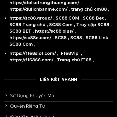
https://doisotrungthuong.com/
,
https://dulichbanme.com/
,
trang chủ cm88
,
https://sc88.group/
,
SC88.COM
,
SC88 Bet
,
SC88 Trang chủ
,
SC88 Com
,
Truy cập SC88
,
SC88 BET
,
https://sc88.plus/
,
https://sc88e.com/
,
SC88
,
SC88
,
SC88 Link
,
SC88 Com
,
https://f168slot.com/
,
F168Vip
,
https://f16866.com/
,
Trang chủ F168
,
LIÊN KẾT NHANH
Sử Dụng Khuyến Mãi
Quyền Riêng Tư
Điều Khoản Sử Dụng