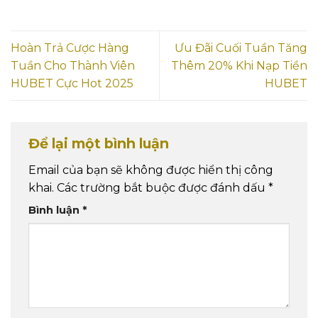
Hoàn Trả Cược Hàng
Ưu Đãi Cuối Tuần Tăng
Tuần Cho Thành Viên
Thêm 20% Khi Nạp Tiền
HUBET Cực Hot 2025
HUBET
Để lại một bình luận
Email của bạn sẽ không được hiển thị công
khai.
Các trường bắt buộc được đánh dấu
*
Bình luận
*