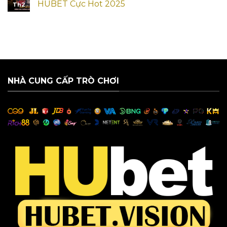
HUBET Cực Hot 2025
Th2
NHÀ CUNG CẤP TRÒ CHƠI