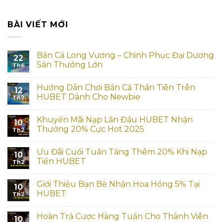
BÀI VIẾT MỚI
Bắn Cá Long Vương – Chinh Phục Đại Dương
22
Săn Thưởng Lớn
Th6
Hướng Dẫn Chơi Bắn Cá Thần Tiên Trên
12
HUBET Dành Cho Newbie
Th2
Khuyến Mãi Nạp Lần Đầu HUBET Nhận
10
Thưởng 20% Cực Hot 2025
Th2
Ưu Đãi Cuối Tuần Tăng Thêm 20% Khi Nạp
10
Tiền HUBET
Th2
Giới Thiệu Bạn Bè Nhận Hoa Hồng 5% Tại
10
HUBET
Th2
Hoàn Trả Cược Hàng Tuần Cho Thành Viên
10