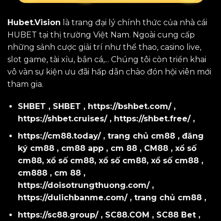
Hubet.Vision
là trang đại lý chính thức của nhà cái
HUBET tại thị trường Việt Nam. Ngoài cung cấp
những sảnh cược giải trí như thể thao, casino live,
slot game, tài xỉu, bắn cá,... Chúng tôi còn triển khai
vô vàn sự kiện ưu đãi hấp dẫn chào đón hội viên mới
tham gia.
SHBET
,
SHBET
,
https://bshbet.com/
,
https://shbet.cruises/
,
https://shbet.free/
,
https://cm88.today/
,
trang chủ cm88
,
đăng
ký cm88
,
cm88 app
,
cm 88
,
CM88
,
xổ số
cm88
,
xổ số cm88
,
xổ số cm88
,
xổ số cm88
,
cm888
,
cm 88
,
https://doisotrungthuong.com/
,
https://dulichbanme.com/
,
trang chủ cm88
,
https://sc88.group/
,
SC88.COM
,
SC88 Bet
,