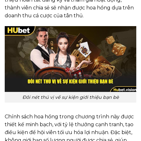
thành viên chia sẻ sẽ nhận được hoa hồng dựa trên
doanh thu cá cược của tân thủ.
Đôi nét thú vị về sự kiện giới thiệu bạn bè
Chính sách hoa hồng trong chương trình này được
thiết kế minh bạch, với tỷ lệ thưởng cạnh tranh, tạo
điều kiện để hội viên tối ưu hóa lợi nhuận. Đặc biệt,
không giới hạn số lượng người được chia sẻ, giúp