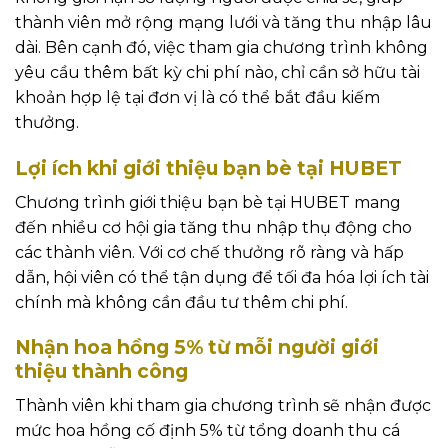
thành viên mở rộng mạng lưới và tăng thu nhập lâu
dài. Bên cạnh đó, việc tham gia chương trình không
yêu cầu thêm bất kỳ chi phí nào, chỉ cần sở hữu tài
khoản hợp lệ tại đơn vị là có thể bắt đầu kiếm
thưởng.
Lợi ích khi giới thiệu bạn bè tại HUBET
Chương trình giới thiệu bạn bè tại HUBET mang
đến nhiều cơ hội gia tăng thu nhập thụ động cho
các thành viên. Với cơ chế thưởng rõ ràng và hấp
dẫn, hội viên có thể tận dụng để tối đa hóa lợi ích tài
chính mà không cần đầu tư thêm chi phí.
Nhận hoa hồng 5% từ mỗi người giới
thiệu thành công
Thành viên khi tham gia chương trình sẽ nhận được
mức hoa hồng cố định 5% từ tổng doanh thu cá