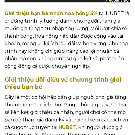
Giới thiệu bạn bè nhận hoa hồng 5%
tại HUBET là
chương trình lý tưởng dành cho người tham gia
muốn gia tăng thu nhập thụ động. Mỗi lượt chia sẻ
thành công, hoa hồng hấp dẫn được cộng vào tài
khoản, mang lại lợi ích lâu dài và bền vững. Chương
trình này không chỉ giúp nâng cao lợi nhuận cá
nhân mà còn khẳng định sự gắn kết và phát triển
cộng đồng cá cược chuyên nghiệp.
Giới thiệu đôi điều về chương trình giới
thiệu bạn bè
Đây là một cơ hội hấp dẫn giúp người chơi gia tăng
thu nhập một cách thụ động. Thông qua việc chia
sẻ liên kết giới thiệu cá nhân, người chơi có thể mời
bạn bè tham gia đăng ký và trải nghiệm các dịch vụ
cá cược trực tuyến tại
HUBET
. Khi người được giới
thiệu hoàn tất đăng ký và tham gia hoạt động,