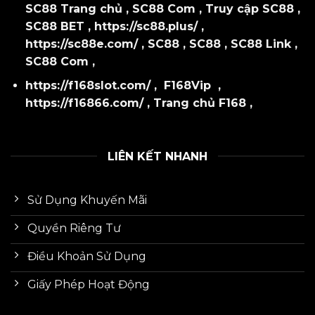
SC88 Trang chủ
,
SC88 Com
,
Truy cập SC88
,
SC88 BET
,
https://sc88.plus/
,
https://sc88e.com/
,
SC88
,
SC88
,
SC88 Link
,
SC88 Com
,
https://f168slot.com/
,
F168Vip
,
https://f16866.com/
,
Trang chủ F168
,
LIÊN KẾT NHANH
Sử Dụng Khuyến Mãi
Quyền Riêng Tư
Điều Khoản Sử Dụng
Giấy Phép Hoạt Động