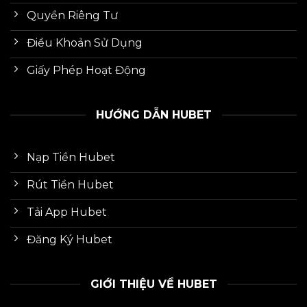
Quyền Riêng Tư
Điều Khoản Sử Dụng
Giấy Phép Hoạt Động
HƯỚNG DẪN HUBET
Nạp Tiền Hubet
Rút Tiền Hubet
Tải App Hubet
Đăng Ký Hubet
GIỚI THIỆU VỀ HUBET