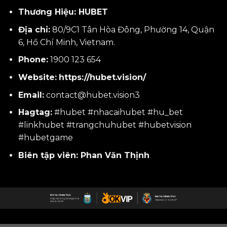
Thương Hiệu:
HUBET
Địa chỉ:
80/9C1 Tân Hòa Đông, Phường 14, Quận
6, Hồ Chí Minh, Vietnam.
Phone:
1900 123 654
Website:
https://hubet.vision/
Email:
contact@hubet.vision3
Hagtag:
#hubet #nhacaihubet #hu_bet
#linkhubet #trangchuhubet #hubetvision
#hubetgame
Biên tập viên:
Phan Văn Thịnh