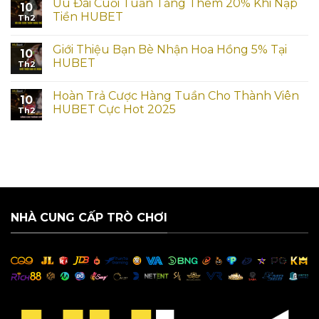
Ưu Đãi Cuối Tuần Tăng Thêm 20% Khi Nạp
10
Tiền HUBET
Th2
Giới Thiệu Bạn Bè Nhận Hoa Hồng 5% Tại
10
HUBET
Th2
Hoàn Trả Cược Hàng Tuần Cho Thành Viên
10
HUBET Cực Hot 2025
Th2
NHÀ CUNG CẤP TRÒ CHƠI