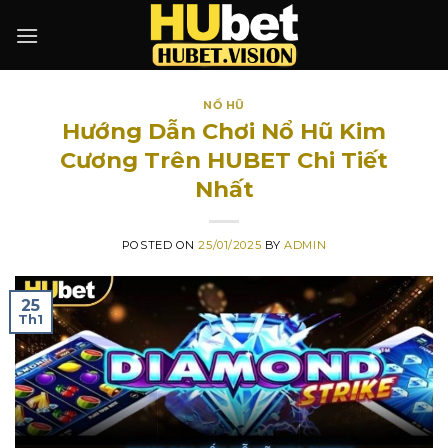
Skip
to
content
NỔ HŨ
Hướng Dẫn Chơi Nổ Hũ Kim
Cương Trên HUBET Chi Tiết
Nhất
POSTED ON
25/01/2025
BY
ADMIN
25
Th1