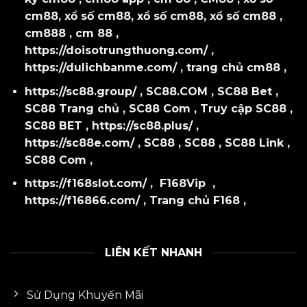
cm88
,
xổ số cm88
,
xổ số cm88
,
xổ số cm88
,
cm888
,
cm 88
,
https://doisotrungthuong.com/
,
https://dulichbanme.com/
,
trang chủ cm88
,
https://sc88.group/
,
SC88.COM
,
SC88 Bet
,
SC88 Trang chủ
,
SC88 Com
,
Truy cập SC88
,
SC88 BET
,
https://sc88.plus/
,
https://sc88e.com/
,
SC88
,
SC88
,
SC88 Link
,
SC88 Com
,
https://f168slot.com/
,
F168Vip
,
https://f16866.com/
,
Trang chủ F168
,
LIÊN KẾT NHANH
Sử Dụng Khuyến Mãi