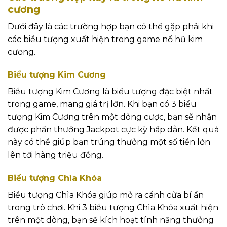
cương
Dưới đây là các trường hợp bạn có thể gặp phải khi
các biểu tượng xuất hiện trong game nổ hũ kim
cương.
Biểu tượng Kim Cương
Biểu tượng Kim Cương là biểu tượng đặc biệt nhất
trong game, mang giá trị lớn. Khi bạn có 3 biểu
tượng Kim Cương trên một dòng cược, bạn sẽ nhận
được phần thưởng Jackpot cực kỳ hấp dẫn. Kết quả
này có thể giúp bạn trúng thưởng một số tiền lớn
lên tới hàng triệu đồng.
Biểu tượng Chìa Khóa
Biểu tượng Chìa Khóa giúp mở ra cánh cửa bí ẩn
trong trò chơi. Khi 3 biểu tượng Chìa Khóa xuất hiện
trên một dòng, bạn sẽ kích hoạt tính năng thưởng