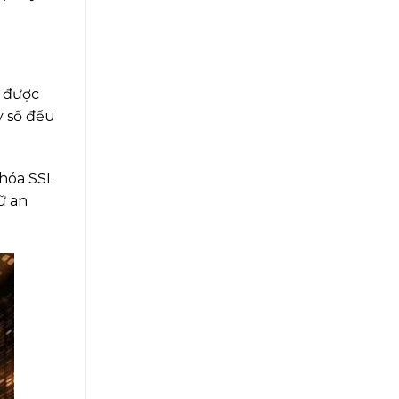
i được
y số đều
 hóa SSL
ữ an