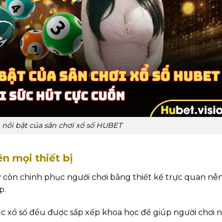
nổi bật của sân chơi xổ số HUBET
ên mọi thiết bị
ày còn chinh phục người chơi bằng thiết kế trực quan nê
p.
ục xổ số đều được sắp xếp khoa học để giúp người chơi 