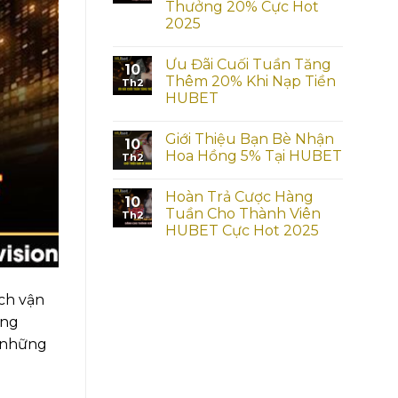
Thưởng 20% Cực Hot
2025
Ưu Đãi Cuối Tuần Tăng
10
Thêm 20% Khi Nạp Tiền
Th2
HUBET
Giới Thiệu Bạn Bè Nhận
10
Hoa Hồng 5% Tại HUBET
Th2
Hoàn Trả Cược Hàng
10
Tuần Cho Thành Viên
Th2
HUBET Cực Hot 2025
ch vận
àng
i những