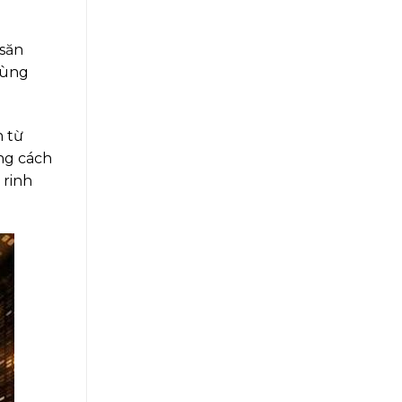
 săn
cùng
 từ
ng cách
 rinh