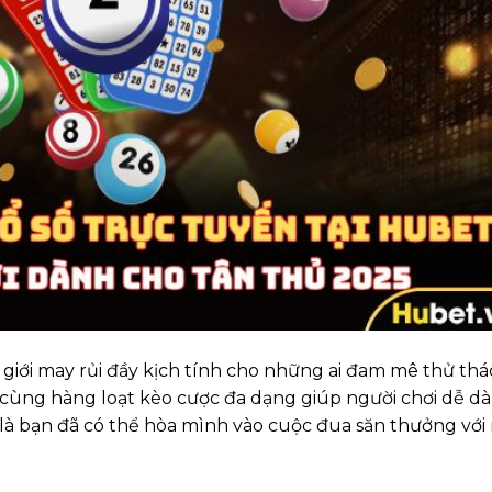
iới may rủi đầy kịch tính cho những ai đam mê thử thá
cùng hàng loạt kèo cược đa dạng giúp người chơi dễ d
c là bạn đã có thể hòa mình vào cuộc đua săn thưởng vớ