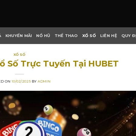
Á
KHUYẾN MÃI
NỔ HŨ
THỂ THAO
XỔ SỐ
LIÊN HỆ
QUY Đ
XỔ SỐ
ổ Số Trực Tuyến Tại HUBET
ED ON
10/02/2025
BY
ADMIN