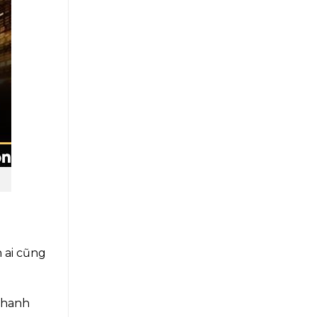
n ai cũng
nhanh