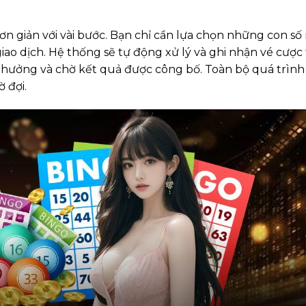
ơn giản với vài bước. Bạn chỉ cần lựa chọn những con số
o dịch. Hệ thống sẽ tự động xử lý và ghi nhận vé cược
tận hưởng và chờ kết quả được công bố. Toàn bộ quá trình
 đợi.